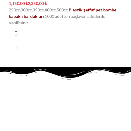
₺
₺
250cc,300cc,350cc,400cc,500cc
Plastik şeffaf pet bombe
kapaklı bardakları
1000 adetten başlayan adetlerde
alabilirsiniz
TEK TIKLA
Online Alışveriş
Güvenle ve kolayca sipariş verin.
Aynı Gün Kargo