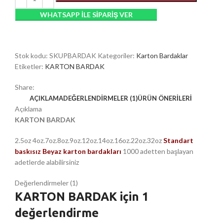
WHATSAPP ILE SIPARIŞ VER
Stok kodu:
SKUPBARDAK
Kategoriler:
Karton Bardaklar
Etiketler:
KARTON BARDAK
Share:
AÇIKLAMA
DEĞERLENDIRMELER (1)
ÜRÜN ÖNERILERI
Açıklama
KARTON BARDAK
2.5oz 4oz.7oz.8oz.9oz.12oz.14oz.16oz.22oz.32oz
Standart
baskısız Beyaz karton bardakları
1000 adetten başlayan
adetlerde alabilirsiniz
Değerlendirmeler (1)
KARTON BARDAK
için 1
değerlendirme