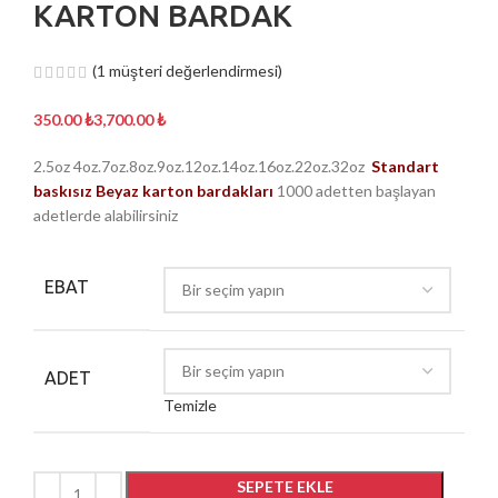
KARTON BARDAK
(
1
müşteri değerlendirmesi)
₺
₺
2.5oz 4oz.7oz.8oz.9oz.12oz.14oz.16oz.22oz.32oz
Standart
baskısız Beyaz karton bardakları
1000 adetten başlayan
adetlerde alabilirsiniz
EBAT
ADET
Temizle
SEPETE EKLE