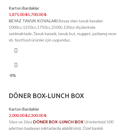
Karton Bardaklar
₺
₺
BEYAZ TAVUK KOVALARI
Beyaz olan tavuk kavaları
1000cc,1250cc,1750cc,2500c,130oz ölçülerinde
satılmaktadır..Tavuk kanadı, tavuk but, nugget, patlamış mısır
vb. fastfood ürünler için uygundur..
-8%
DÖNER BOX-LUNCH BOX
Karton Bardaklar
₺
₺
16oz ve 26oz
DÖNER BOX-LUNCH BOX
Ürünlerimizi 500
adetten başlayan miktarlarda alabilirsiniz. Özel baskılı