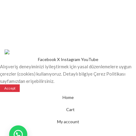
ÜRÜNLER
Tüm Ürünler
İndirimli Ürünler
Yeni Ürünler
Kartonbardak.net
2021 - Tüm Hakları Saklıdır.
SAFİRCUP
Kuruluşudur
KARTON BARDAK
Facebook
X
Instagram
YouTube
Alışveriş deneyiminizi iyileştirmek için yasal düzenlemelere uygun
çerezler (cookies) kullanıyoruz. Detaylı bilgiye Çerez Politikası
sayfamızdan erişebilirsiniz.
Accept
Home
Cart
My account