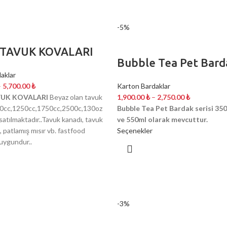
-5%
 TAVUK KOVALARI
Bubble Tea Pet Bard
aklar
–
5,700.00
₺
Karton Bardaklar
VUK KOVALARI
Beyaz olan tavuk
1,900.00
₺
–
2,750.00
₺
000cc,1250cc,1750cc,2500c,130oz
Bubble Tea Pet Bardak serisi 35
satılmaktadır..Tavuk kanadı, tavuk
ve 550ml olarak mevcuttur.
 patlamış mısır vb. fastfood
Seçenekler
n uygundur..
-3%