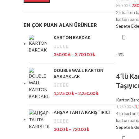
780
850.00
₺
2’li karton 
karton bard
EN ÇOK PUAN ALAN ÜRÜNLER
Sepete Ekl
KARTON BARDAK
350.00
₺
–
3,700.00
₺
-4%
DOUBLE WALL KARTON
4’lü K
BARDAKLAR
Taşıyıc
1,375.00
₺
–
2,250.00
₺
Karton Bard
1
1,250.00
₺
AHŞAP TAHTA KARIŞTIRICI
4’lü karton 
karton bard
Sepete Ekl
30.00
₺
–
720.00
₺