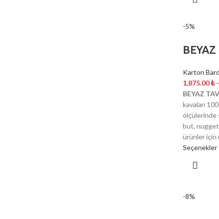
-5%
BEYAZ
Karton Bard
1,875.00
₺
BEYAZ TA
kavaları 1
ölçülerinde 
but, nugget,
ürünler içi
Seçenekler
-8%