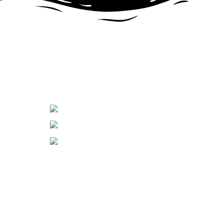
TEK TIKLA
Ayn
Online Alışveriş
Sipa
Güvenle ve kolayca sipariş verin.
Muhittin Mh. Bağiçi Sk. No:44/B Çorl
0 536 391 74 33
kartonbardak@kartonbardak.net
www.kartonbardak.net
SAFİRCUP AMBALAJ MATBAA SAN.TİC.LTD.ŞTİ MAR
SAFİRCUP AMBALAJ MATBAA SAN.TİC.LTD.ŞTİ MAR
DOKÜMANLAR
ALIŞVERIŞ