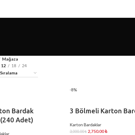
Mağaza
12
18
24
-8%
rton Bardak
3 Bölmeli Karton Bar
ı(240 Adet)
Karton Bardaklar
2,750.00
₺
3,000.00
₺
aklar