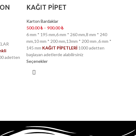
TON
KAĞIT PİPET
Karton Bardaklar
500.00
₺
–
900.00
₺
6 mm * 195 mm,6 mm * 260 mm,8 mm * 240
mm,10 mm * 200 mm,13mm * 200 mm ,6 mm *
KLAR
145 mm
KAĞIT PİPETLERİ
1000 adetten
nkli
başlayan adetlerde alabilirsiniz
00 adetten
Seçenekler