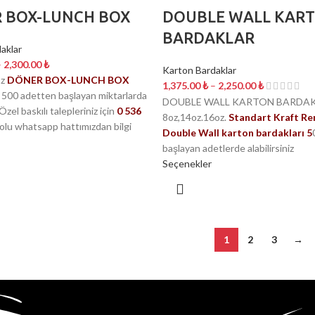
 BOX-LUNCH BOX
DOUBLE WALL KAR
BARDAKLAR
aklar
–
2,300.00
₺
Karton Bardaklar
oz
DÖNER BOX-LUNCH BOX
1,375.00
₺
–
2,250.00
₺
i 500 adetten başlayan miktarlarda
DOUBLE WALL KARTON BARDA
. Özel baskılı talepleriniz için
0 536
8oz,14oz.16oz.
Standart Kraft Re
olu whatsapp hattımızdan bilgi
Double Wall karton bardakları 5
başlayan adetlerde alabilirsiniz
Seçenekler
1
2
3
→