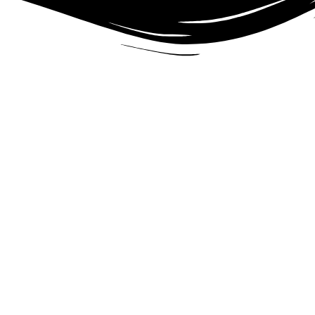
ı Gün Kargo
MUTLU 
riş verdiğiniz iş günü içinde Saat 14.30'a Kadar
Memnuniyet
u /Tekirdağ
KASIDIR.
KASIDIR.
KURUMSAL
ÜRÜNLER