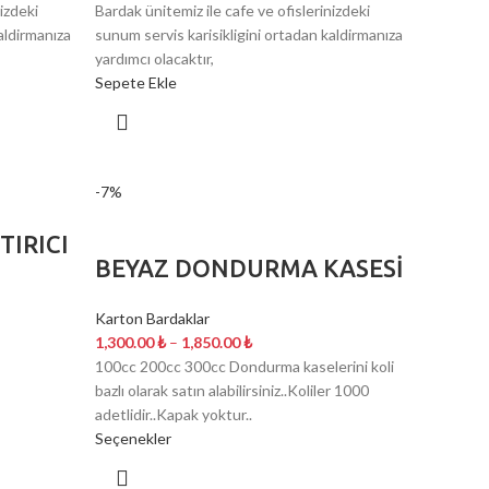
izdeki
Bardak ünitemiz ile cafe ve ofislerinizdeki
aldirmanıza
sunum servis karisikligini ortadan kaldirmanıza
yardımcı olacaktır,
Sepete Ekle
-7%
TIRICI
BEYAZ DONDURMA KASESİ
Karton Bardaklar
1,300.00
₺
–
1,850.00
₺
100cc 200cc 300cc Dondurma kaselerini koli
bazlı olarak satın alabilirsiniz..Koliler 1000
adetlidir..Kapak yoktur..
Seçenekler