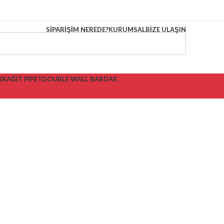
SIPARIŞIM NEREDE?
KURUMSAL
BIZE ULAŞIN
X
KAĞIT PİPET
DOUBLE WALL BARDAK