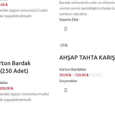
Bardak ünitemiz ile cafe ve ofislerin
.00
₺
sunum servis karisikligini ortadan k
bardak taşıyıcı ürünümüz 2 adet
yardımcı olacaktır,
ak taşıyabilmektedir.
Sepete Ekle
e
-25%
AHŞAP TAHTA KARIŞ
arton Bardak
Karton Bardaklar
ı(250 Adet)
30.00
₺
–
720.00
₺
Seçenekler
aklar
,200.00
₺
bardak taşıyıcı ürünümüz 4 adet
ak taşıyabilmektedir.
e