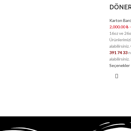
DÖNER
Karton Bard
2,000.00
₺
16oz ve 26
Ürünlerimiz
alabilirsiniz
391 74 33
n
alabilirsiniz.
Seçenekler