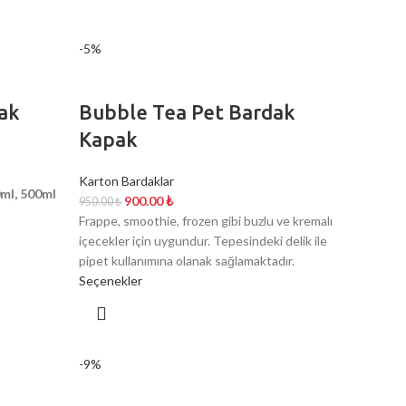
-5%
ak
Bubble Tea Pet Bardak
Kapak
Karton Bardaklar
0ml, 500ml
900.00
₺
950.00
₺
Frappe, smoothie, frozen gibi buzlu ve kremalı
içecekler için uygundur. Tepesindeki delik ile
pipet kullanımına olanak sağlamaktadır.
Seçenekler
-9%