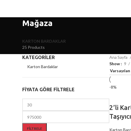
Mağaza
KARTON BARDAKLAR
25 Products
KATEGORILER
Ana Sayfa
Show
9
Karton Bardaklar
-8%
FIYATA GÖRE FILTRELE
2’li Ka
Taşıyıc
FILTRELE
Karton Bard