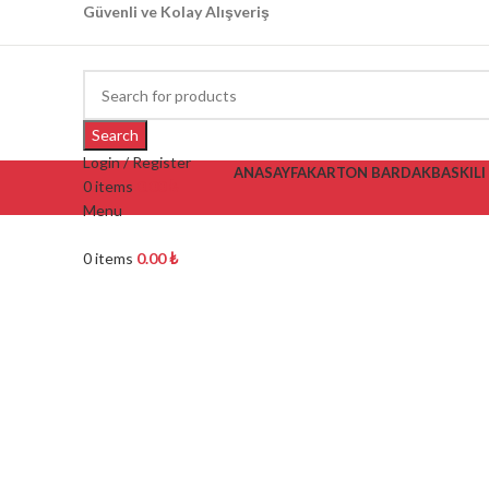
Güvenli ve Kolay Alışveriş
Search
Login / Register
ANASAYFA
KARTON BARDAK
BASKIL
0
items
0.00
₺
Menu
0
items
0.00
₺