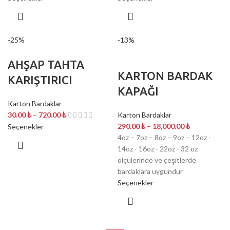
-25%
-13%
AHŞAP TAHTA
KARTON BARDAK
KARIŞTIRICI
KAPAĞI
Karton Bardaklar
30.00
₺
–
720.00
₺
Karton Bardaklar
290.00
₺
–
18,000.00
₺
Seçenekler
4oz – 7oz – 8oz – 9oz – 12oz -
14oz - 16oz - 22oz - 32 oz
ölçülerinde ve çeşitlerde
bardaklara uygundur
Seçenekler