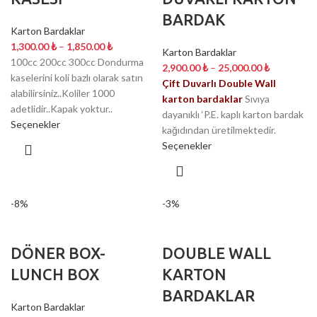
BARDAK
Karton Bardaklar
1,300.00
₺
–
1,850.00
₺
Karton Bardaklar
100cc 200cc 300cc Dondurma
2,900.00
₺
–
25,000.00
₺
kaselerini koli bazlı olarak satın
Çift Duvarlı Double Wall
alabilirsiniz..Koliler 1000
karton bardaklar
Sıvıya
adetlidir..Kapak yoktur..
dayanıklı ‘P.E. kaplı karton bardak
Seçenekler
kağıdından üretilmektedir.
Seçenekler
-8%
-3%
DÖNER BOX-
DOUBLE WALL
LUNCH BOX
KARTON
BARDAKLAR
Karton Bardaklar