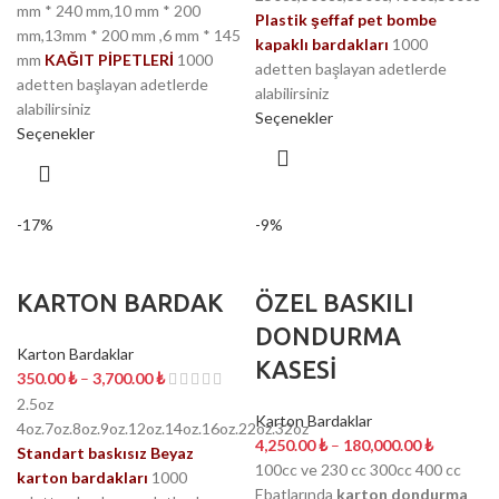
mm * 240 mm,10 mm * 200
Plastik şeffaf pet bombe
mm,13mm * 200 mm ,6 mm * 145
kapaklı bardakları
1000
mm
KAĞIT PİPETLERİ
1000
adetten başlayan adetlerde
adetten başlayan adetlerde
alabilirsiniz
alabilirsiniz
Seçenekler
Seçenekler
-17%
-9%
KARTON BARDAK
ÖZEL BASKILI
DONDURMA
Karton Bardaklar
KASESİ
350.00
₺
–
3,700.00
₺
2.5oz
Karton Bardaklar
4oz.7oz.8oz.9oz.12oz.14oz.16oz.22oz.32oz
4,250.00
₺
–
180,000.00
₺
Standart baskısız Beyaz
100cc ve 230 cc 300cc 400 cc
karton bardakları
1000
Ebatlarında
karton dondurma