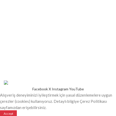
KURUMSAL
Hakkımızda
Sıkça Sorulan Sorular
Bize Ulaşın
Hesap Numaralarımız
ÜRÜNLER
Tüm Ürünler
İndirimli Ürünler
Yeni Ürünler
Kartonbardak.net
2021 - Tüm Hakları Saklıdır.
SAFİRCUP
Kuruluşudur
KARTON BARDAK
Facebook
X
Instagram
YouTube
Alışveriş deneyiminizi iyileştirmek için yasal düzenlemelere uygun
çerezler (cookies) kullanıyoruz. Detaylı bilgiye Çerez Politikası
sayfamızdan erişebilirsiniz.
Accept