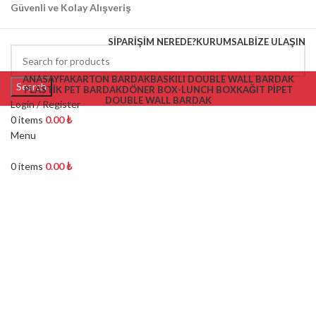
Güvenli ve Kolay Alışveriş
SIPARIŞIM NEREDE?
KURUMSAL
BIZE ULAŞIN
ANASAYFA
KARTON BARDAK
BASKILI DOUBLE WALL BARDAK
Search
PLASTİK PET BARDAK
DÖNER BOX-LUNCH BOX
KAĞIT PİPET
DOUBLE WALL BARDAK
Login / Register
0
items
0.00
₺
Menu
0
items
0.00
₺