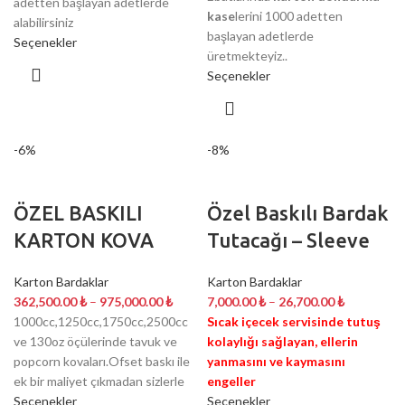
adetten başlayan adetlerde
kase
lerini 1000 adetten
alabilirsiniz
başlayan adetlerde
Seçenekler
üretmekteyiz..
Seçenekler
-6%
-8%
ÖZEL BASKILI
Özel Baskılı Bardak
KARTON KOVA
Tutacağı – Sleeve
Karton Bardaklar
Karton Bardaklar
362,500.00
₺
–
975,000.00
₺
7,000.00
₺
–
26,700.00
₺
1000cc,1250cc,1750cc,2500cc
Sıcak içecek servisinde tutuş
ve 130oz öçülerinde tavuk ve
kolaylığı sağlayan, ellerin
popcorn kovaları.Ofset baskı ile
yanmasını ve kaymasını
ek bir maliyet çıkmadan sizlerle
engeller
Seçenekler
Seçenekler