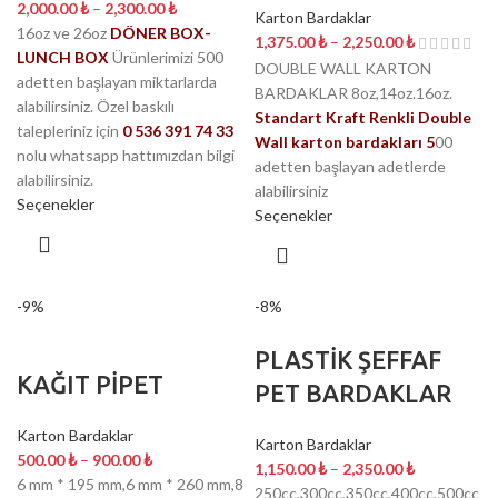
2,000.00
₺
–
2,300.00
₺
Karton Bardaklar
16oz ve 26oz
DÖNER BOX-
1,375.00
₺
–
2,250.00
₺
LUNCH BOX
Ürünlerimizi 500
DOUBLE WALL KARTON
adetten başlayan miktarlarda
BARDAKLAR 8oz,14oz.16oz.
alabilirsiniz. Özel baskılı
Standart Kraft Renkli Double
talepleriniz için
0 536 391 74 33
Wall karton bardakları 5
00
nolu whatsapp hattımızdan bilgi
adetten başlayan adetlerde
alabilirsiniz.
alabilirsiniz
Seçenekler
Seçenekler
-9%
-8%
PLASTİK ŞEFFAF
KAĞIT PİPET
PET BARDAKLAR
Karton Bardaklar
Karton Bardaklar
500.00
₺
–
900.00
₺
1,150.00
₺
–
2,350.00
₺
6 mm * 195 mm,6 mm * 260 mm,8
250cc,300cc,350cc,400cc,500cc