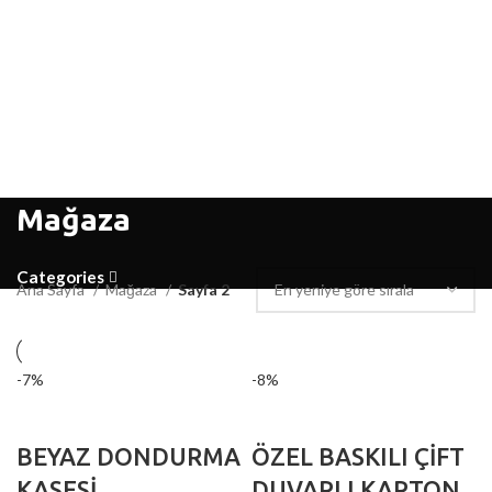
Mağaza
Categories
Ana Sayfa
Mağaza
Sayfa 2
-7%
-8%
BEYAZ DONDURMA
ÖZEL BASKILI ÇİFT
KASESİ
DUVARLI KARTON